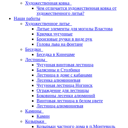
Художественная ковка
Чем отличается художественная ковка от
художественного литья?
Наши работы
Художественное литье
Литые элементы для могилы Властова
Крючки чугунные
Бронзовые ручки в виде рук
Голова льва на фонтане
Беседки
Беседка в Кинешме
Лестницы
Чугунная винтовая лестница
Балясины и Столбики
Лестница в доме с кабанами
Лесенка алюминиевая
Чугунная лестница Ногинск
Ограждение для лестницы
Боковины лесенки алюминий
Винтовая лестница в белом цвете
Лестница алюминиевая
Камины
Камин
Козырьки
Козырьки частного дома в п.Монтевиль