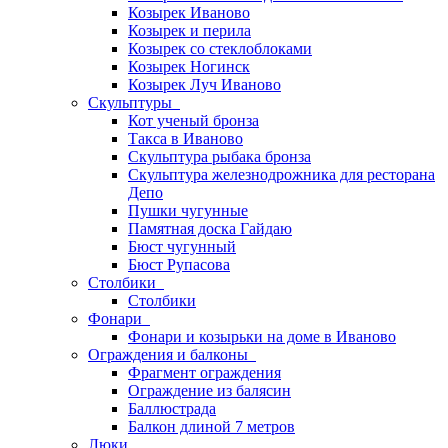
Козырек Иваново
Козырек и перила
Козырек со стеклоблоками
Козырек Ногинск
Козырек Луч Иваново
Скульптуры
Кот ученый бронза
Такса в Иваново
Скульптура рыбака бронза
Скульптура железнодрожника для ресторана
Депо
Пушки чугунные
Памятная доска Гайдаю
Бюст чугунный
Бюст Рупасова
Столбики
Столбики
Фонари
Фонари и козырьки на доме в Иваново
Ограждения и балконы
Фрагмент ограждения
Ограждение из балясин
Баллюстрада
Балкон длиной 7 метров
Люки