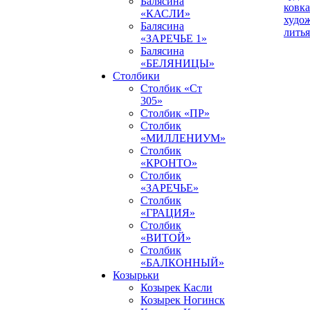
Балясина
ковка
«КАСЛИ»
худо
Балясина
литья
«ЗАРЕЧЬЕ 1»
Балясина
«БЕЛЯНИЦЫ»
Столбики
Столбик «Ст
305»
Столбик «ПР»
Столбик
«МИЛЛЕНИУМ»
Столбик
«КРОНТО»
Столбик
«ЗАРЕЧЬЕ»
Столбик
«ГРАЦИЯ»
Столбик
«ВИТОЙ»
Столбик
«БАЛКОННЫЙ»
Козырьки
Козырек Касли
Козырек Ногинск