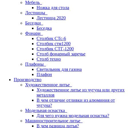
Мебель
Ножка для стола
Лестницы
Лестница 2020
Беседки
Беседка
Фонари
Столбик СТс-6
Столбик стм1200
Столбик СТГ-1200
Столб фонарный заречье
Столб техно
Плафоны
Светильник для газона
Плафон
Производство
Художественное литье
Художественное литье из чугуна или других
металлов
В чем отличие отливки из алюминия от
чугуна?
Модельная оснастка
Для чего нужна модельная оснастка?
Машиностроительное литье
В чем разница литья?