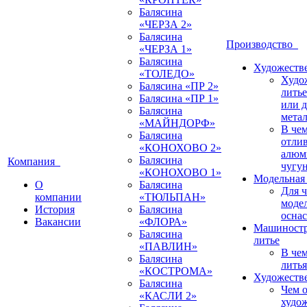
Балясина
«ЧЕРЗА 2»
Балясина
Производство
«ЧЕРЗА 1»
Балясина
Художестве
«ТОЛЕДО»
Худо
Балясина «ПР 2»
литье
Балясина «ПР 1»
или 
Балясина
мета
«МАЙНДОРФ»
В че
Балясина
отлив
«КОНОХОВО 2»
алюм
Балясина
Компания
чугу
«КОНОХОВО 1»
Модельная 
О
Балясина
Для 
компании
«ТЮЛЬПАН»
моде
История
Балясина
оснас
Вакансии
«ФЛОРА»
Машиностр
Балясина
литье
«ПАВЛИН»
В че
Балясина
литья
«КОСТРОМА»
Художестве
Балясина
Чем о
«КАСЛИ 2»
худо