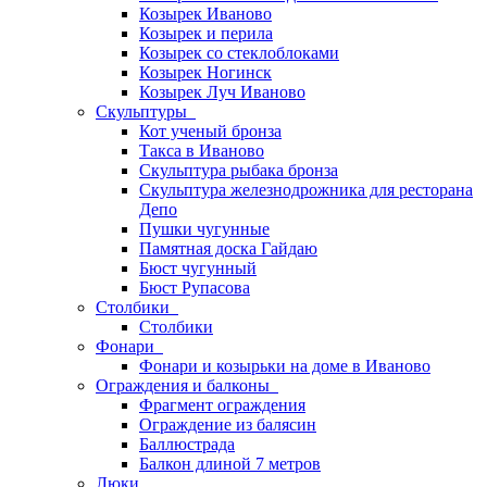
Козырек Иваново
Козырек и перила
Козырек со стеклоблоками
Козырек Ногинск
Козырек Луч Иваново
Скульптуры
Кот ученый бронза
Такса в Иваново
Скульптура рыбака бронза
Скульптура железнодрожника для ресторана
Депо
Пушки чугунные
Памятная доска Гайдаю
Бюст чугунный
Бюст Рупасова
Столбики
Столбики
Фонари
Фонари и козырьки на доме в Иваново
Ограждения и балконы
Фрагмент ограждения
Ограждение из балясин
Баллюстрада
Балкон длиной 7 метров
Люки