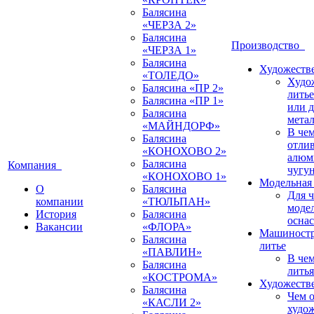
Балясина
«ЧЕРЗА 2»
Балясина
Производство
«ЧЕРЗА 1»
Балясина
Художестве
«ТОЛЕДО»
Худо
Балясина «ПР 2»
литье
Балясина «ПР 1»
или 
Балясина
мета
«МАЙНДОРФ»
В че
Балясина
отлив
«КОНОХОВО 2»
алюм
Балясина
Компания
чугу
«КОНОХОВО 1»
Модельная 
О
Балясина
Для 
компании
«ТЮЛЬПАН»
моде
История
Балясина
оснас
Вакансии
«ФЛОРА»
Машиностр
Балясина
литье
«ПАВЛИН»
В че
Балясина
литья
«КОСТРОМА»
Художестве
Балясина
Чем о
«КАСЛИ 2»
худо