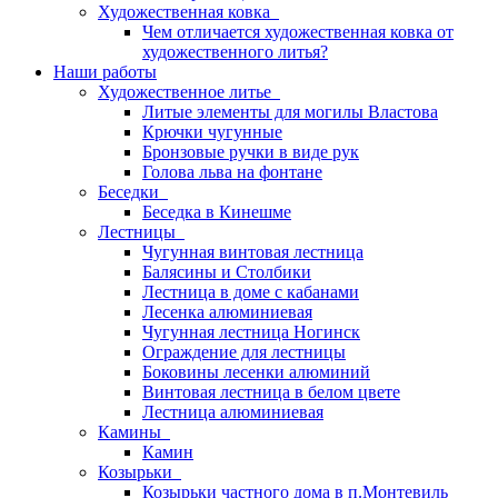
Художественная ковка
Чем отличается художественная ковка от
художественного литья?
Наши работы
Художественное литье
Литые элементы для могилы Властова
Крючки чугунные
Бронзовые ручки в виде рук
Голова льва на фонтане
Беседки
Беседка в Кинешме
Лестницы
Чугунная винтовая лестница
Балясины и Столбики
Лестница в доме с кабанами
Лесенка алюминиевая
Чугунная лестница Ногинск
Ограждение для лестницы
Боковины лесенки алюминий
Винтовая лестница в белом цвете
Лестница алюминиевая
Камины
Камин
Козырьки
Козырьки частного дома в п.Монтевиль