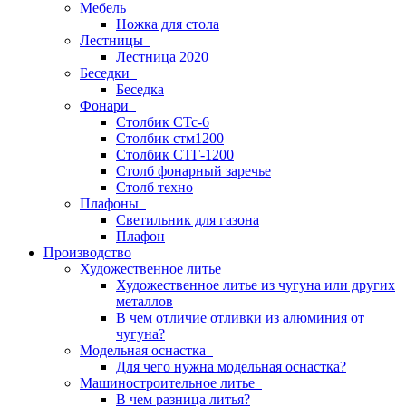
Мебель
Ножка для стола
Лестницы
Лестница 2020
Беседки
Беседка
Фонари
Столбик СТс-6
Столбик стм1200
Столбик СТГ-1200
Столб фонарный заречье
Столб техно
Плафоны
Светильник для газона
Плафон
Производство
Художественное литье
Художественное литье из чугуна или других
металлов
В чем отличие отливки из алюминия от
чугуна?
Модельная оснастка
Для чего нужна модельная оснастка?
Машиностроительное литье
В чем разница литья?