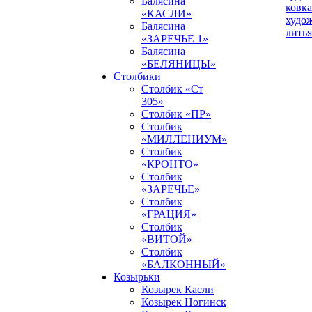
Балясина
ковка
«КАСЛИ»
худо
Балясина
литья
«ЗАРЕЧЬЕ 1»
Балясина
«БЕЛЯНИЦЫ»
Столбики
Столбик «Ст
305»
Столбик «ПР»
Столбик
«МИЛЛЕНИУМ»
Столбик
«КРОНТО»
Столбик
«ЗАРЕЧЬЕ»
Столбик
«ГРАЦИЯ»
Столбик
«ВИТОЙ»
Столбик
«БАЛКОННЫЙ»
Козырьки
Козырек Касли
Козырек Ногинск