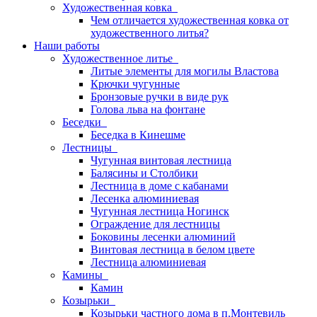
Художественная ковка
Чем отличается художественная ковка от
художественного литья?
Наши работы
Художественное литье
Литые элементы для могилы Властова
Крючки чугунные
Бронзовые ручки в виде рук
Голова льва на фонтане
Беседки
Беседка в Кинешме
Лестницы
Чугунная винтовая лестница
Балясины и Столбики
Лестница в доме с кабанами
Лесенка алюминиевая
Чугунная лестница Ногинск
Ограждение для лестницы
Боковины лесенки алюминий
Винтовая лестница в белом цвете
Лестница алюминиевая
Камины
Камин
Козырьки
Козырьки частного дома в п.Монтевиль