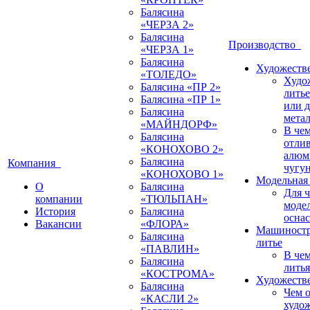
Балясина
«ЧЕРЗА 2»
Балясина
Производство
«ЧЕРЗА 1»
Балясина
Художестве
«ТОЛЕДО»
Худо
Балясина «ПР 2»
литье
Балясина «ПР 1»
или 
Балясина
мета
«МАЙНДОРФ»
В че
Балясина
отлив
«КОНОХОВО 2»
алюм
Балясина
Компания
чугу
«КОНОХОВО 1»
Модельная 
О
Балясина
Для 
компании
«ТЮЛЬПАН»
моде
История
Балясина
оснас
Вакансии
«ФЛОРА»
Машиностр
Балясина
литье
«ПАВЛИН»
В че
Балясина
литья
«КОСТРОМА»
Художестве
Балясина
Чем о
«КАСЛИ 2»
худо