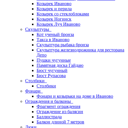
Козырек Иваново
Козырек и перила
Козырек со стеклоблоками
Козырек Ногинск
Козырек Луч Иваново
Скульптуры
Кот ученый бронза
Такса в Иваново
Скульптура рыбака бронза
Скульптура железнодрожника для ресторана
Депо
Пушки чугунные
Памятная доска Гайдаю
Бюст чугунный
Бюст Рупасова
Столбики
Столбики
Фонари
Фонари и козырьки на доме в Иваново
Ограждения и балконы
Фрагмент ограждения
Ограждение из балясин
Баллюстрада
Балкон длиной 7 метров
Люки