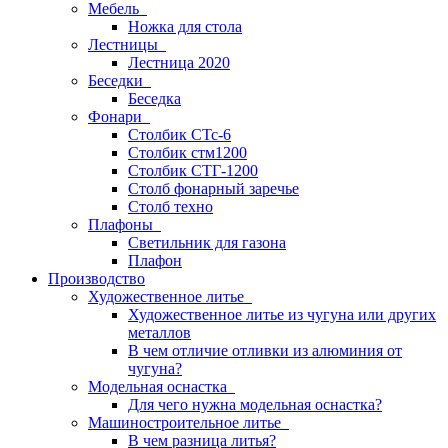
Мебель
Ножка для стола
Лестницы
Лестница 2020
Беседки
Беседка
Фонари
Столбик СТс-6
Столбик стм1200
Столбик СТГ-1200
Столб фонарный заречье
Столб техно
Плафоны
Светильник для газона
Плафон
Производство
Художественное литье
Художественное литье из чугуна или других
металлов
В чем отличие отливки из алюминия от
чугуна?
Модельная оснастка
Для чего нужна модельная оснастка?
Машиностроительное литье
В чем разница литья?