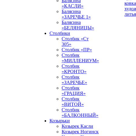
Балясина
ковка
«КАСЛИ»
худо
Балясина
литья
«ЗАРЕЧЬЕ 1»
Балясина
«БЕЛЯНИЦЫ»
Столбики
Столбик «Ст
305»
Столбик «ПР»
Столбик
«МИЛЛЕНИУМ»
Столбик
«КРОНТО»
Столбик
«ЗАРЕЧЬЕ»
Столбик
«ГРАЦИЯ»
Столбик
«ВИТОЙ»
Столбик
«БАЛКОННЫЙ»
Козырьки
Козырек Касли
Козырек Ногинск