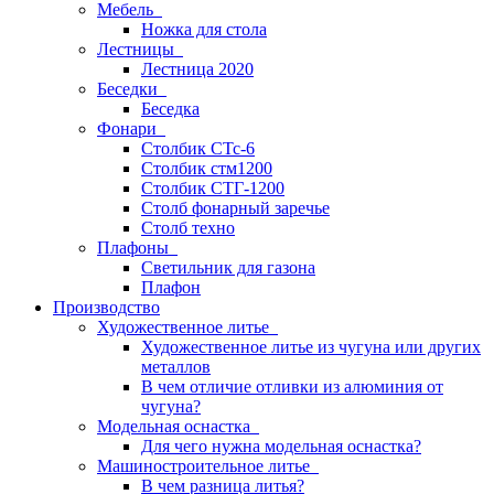
Мебель
Ножка для стола
Лестницы
Лестница 2020
Беседки
Беседка
Фонари
Столбик СТс-6
Столбик стм1200
Столбик СТГ-1200
Столб фонарный заречье
Столб техно
Плафоны
Светильник для газона
Плафон
Производство
Художественное литье
Художественное литье из чугуна или других
металлов
В чем отличие отливки из алюминия от
чугуна?
Модельная оснастка
Для чего нужна модельная оснастка?
Машиностроительное литье
В чем разница литья?