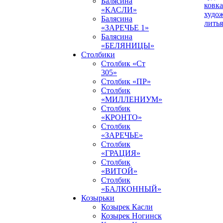
Балясина
ковка
«КАСЛИ»
худо
Балясина
литья
«ЗАРЕЧЬЕ 1»
Балясина
«БЕЛЯНИЦЫ»
Столбики
Столбик «Ст
305»
Столбик «ПР»
Столбик
«МИЛЛЕНИУМ»
Столбик
«КРОНТО»
Столбик
«ЗАРЕЧЬЕ»
Столбик
«ГРАЦИЯ»
Столбик
«ВИТОЙ»
Столбик
«БАЛКОННЫЙ»
Козырьки
Козырек Касли
Козырек Ногинск