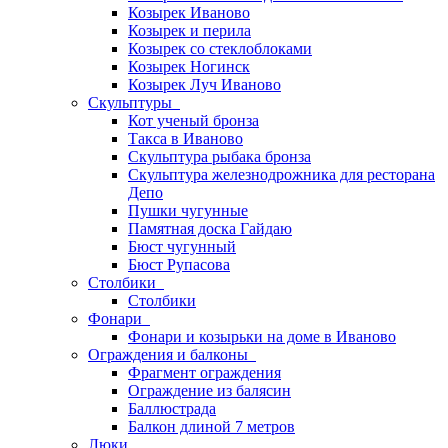
Козырек Иваново
Козырек и перила
Козырек со стеклоблоками
Козырек Ногинск
Козырек Луч Иваново
Скульптуры
Кот ученый бронза
Такса в Иваново
Скульптура рыбака бронза
Скульптура железнодрожника для ресторана
Депо
Пушки чугунные
Памятная доска Гайдаю
Бюст чугунный
Бюст Рупасова
Столбики
Столбики
Фонари
Фонари и козырьки на доме в Иваново
Ограждения и балконы
Фрагмент ограждения
Ограждение из балясин
Баллюстрада
Балкон длиной 7 метров
Люки