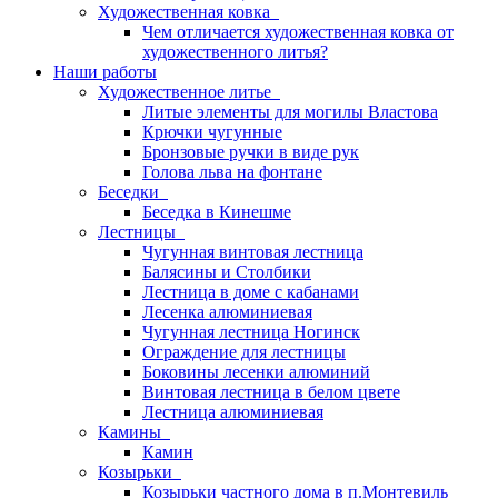
Художественная ковка
Чем отличается художественная ковка от
художественного литья?
Наши работы
Художественное литье
Литые элементы для могилы Властова
Крючки чугунные
Бронзовые ручки в виде рук
Голова льва на фонтане
Беседки
Беседка в Кинешме
Лестницы
Чугунная винтовая лестница
Балясины и Столбики
Лестница в доме с кабанами
Лесенка алюминиевая
Чугунная лестница Ногинск
Ограждение для лестницы
Боковины лесенки алюминий
Винтовая лестница в белом цвете
Лестница алюминиевая
Камины
Камин
Козырьки
Козырьки частного дома в п.Монтевиль