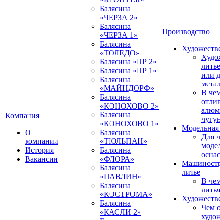
Балясина
«ЧЕРЗА 2»
Балясина
Производство
«ЧЕРЗА 1»
Балясина
Художестве
«ТОЛЕДО»
Худо
Балясина «ПР 2»
литье
Балясина «ПР 1»
или 
Балясина
мета
«МАЙНДОРФ»
В че
Балясина
отлив
«КОНОХОВО 2»
алюм
Балясина
Компания
чугу
«КОНОХОВО 1»
Модельная 
О
Балясина
Для 
компании
«ТЮЛЬПАН»
моде
История
Балясина
оснас
Вакансии
«ФЛОРА»
Машиностр
Балясина
литье
«ПАВЛИН»
В че
Балясина
литья
«КОСТРОМА»
Художестве
Балясина
Чем о
«КАСЛИ 2»
худо