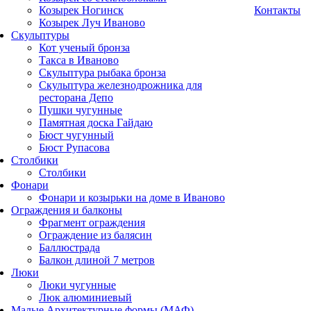
Козырек Ногинск
Контакты
Козырек Луч Иваново
Скульптуры
Кот ученый бронза
Такса в Иваново
Скульптура рыбака бронза
Скульптура железнодрожника для
ресторана Депо
Пушки чугунные
Памятная доска Гайдаю
Бюст чугунный
Бюст Рупасова
Столбики
Столбики
Фонари
Фонари и козырьки на доме в Иваново
Ограждения и балконы
Фрагмент ограждения
Ограждение из балясин
Баллюстрада
Балкон длиной 7 метров
Люки
Люки чугунные
Люк алюминиевый
Малые Архитектурные формы (МАФ)