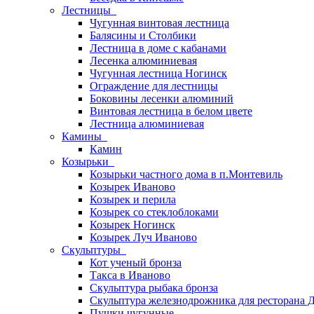
Лестницы
Чугунная винтовая лестница
Балясины и Столбики
Лестница в доме с кабанами
Лесенка алюминиевая
Чугунная лестница Ногинск
Ограждение для лестницы
Боковины лесенки алюминий
Винтовая лестница в белом цвете
Лестница алюминиевая
Камины
Камин
Козырьки
Козырьки частного дома в п.Монтевиль
Козырек Иваново
Козырек и перила
Козырек со стеклоблоками
Козырек Ногинск
Козырек Луч Иваново
Скульптуры
Кот ученый бронза
Такса в Иваново
Скульптура рыбака бронза
Скульптура железнодрожника для ресторана 
Пушки чугунные