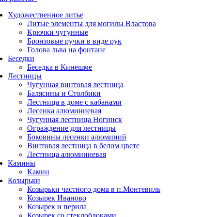
Художественное литье
Литые элементы для могилы Властова
Крючки чугунные
Бронзовые ручки в виде рук
Голова льва на фонтане
Беседки
Беседка в Кинешме
Лестницы
Чугунная винтовая лестница
Балясины и Столбики
Лестница в доме с кабанами
Лесенка алюминиевая
Чугунная лестница Ногинск
Ограждение для лестницы
Боковины лесенки алюминий
Винтовая лестница в белом цвете
Лестница алюминиевая
Камины
Камин
Козырьки
Козырьки частного дома в п.Монтевиль
Козырек Иваново
Козырек и перила
Козырек со стеклоблоками