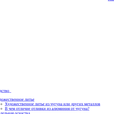
одство
дожественное литье
Художественное литье из чугуна или других металлов
В чем отличие отливки из алюминия от чугуна?
дельная оснастка