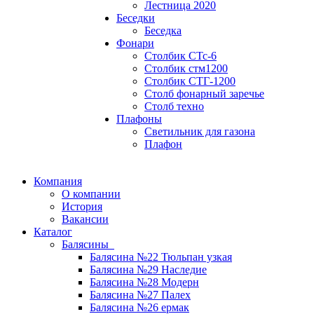
Лестница 2020
Беседки
Беседка
Фонари
Столбик СТс-6
Столбик стм1200
Столбик СТГ-1200
Столб фонарный заречье
Столб техно
Плафоны
Светильник для газона
Плафон
Компания
О компании
История
Вакансии
Каталог
Балясины
Балясина №22 Тюльпан узкая
Балясина №29 Наследие
Балясина №28 Модерн
Балясина №27 Палех
Балясина №26 ермак