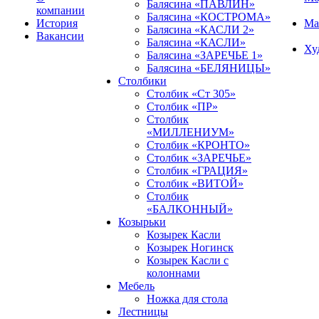
Балясина «ПАВЛИН»
компании
Балясина «КОСТРОМА»
История
Ма
Балясина «КАСЛИ 2»
Вакансии
Балясина «КАСЛИ»
Ху
Балясина «ЗАРЕЧЬЕ 1»
Балясина «БЕЛЯНИЦЫ»
Столбики
Столбик «Ст 305»
Столбик «ПР»
Столбик
«МИЛЛЕНИУМ»
Столбик «КРОНТО»
Столбик «ЗАРЕЧЬЕ»
Столбик «ГРАЦИЯ»
Столбик «ВИТОЙ»
Столбик
«БАЛКОННЫЙ»
Козырьки
Козырек Касли
Козырек Ногинск
Козырек Касли с
колоннами
Мебель
Ножка для стола
Лестницы