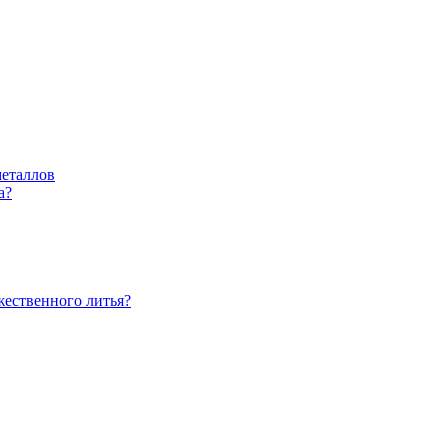
металлов
а?
жественного литья?