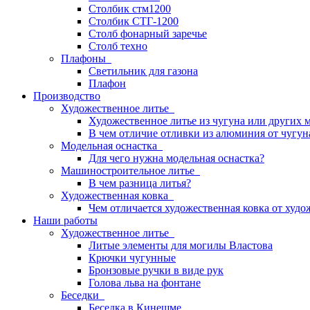
Столбик стм1200
Столбик СТГ-1200
Столб фонарный заречье
Столб техно
Плафоны
Светильник для газона
Плафон
Производство
Художественное литье
Художественное литье из чугуна или других 
В чем отличие отливки из алюминия от чугун
Модельная оснастка
Для чего нужна модельная оснастка?
Машиностроительное литье
В чем разница литья?
Художественная ковка
Чем отличается художественная ковка от худо
Наши работы
Художественное литье
Литые элементы для могилы Властова
Крючки чугунные
Бронзовые ручки в виде рук
Голова льва на фонтане
Беседки
Беседка в Кинешме