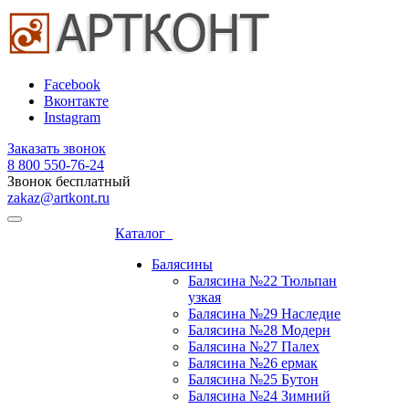
Facebook
Вконтакте
Instagram
Заказать звонок
8 800 ‎550-76-24
Звонок бесплатный
zakaz@artkont.ru
Каталог
Балясины
Балясина №22 Тюльпан
узкая
Балясина №29 Наследие
Балясина №28 Модерн
Балясина №27 Палех
Балясина №26 ермак
Балясина №25 Бутон
Балясина №24 Зимний