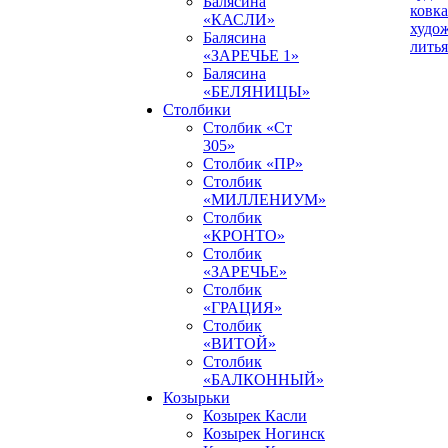
Балясина
ковка
«КАСЛИ»
худо
Балясина
литья
«ЗАРЕЧЬЕ 1»
Балясина
«БЕЛЯНИЦЫ»
Столбики
Столбик «Ст
305»
Столбик «ПР»
Столбик
«МИЛЛЕНИУМ»
Столбик
«КРОНТО»
Столбик
«ЗАРЕЧЬЕ»
Столбик
«ГРАЦИЯ»
Столбик
«ВИТОЙ»
Столбик
«БАЛКОННЫЙ»
Козырьки
Козырек Касли
Козырек Ногинск