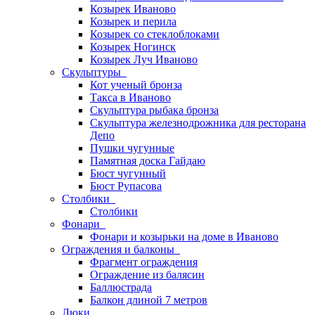
Козырек Иваново
Козырек и перила
Козырек со стеклоблоками
Козырек Ногинск
Козырек Луч Иваново
Скульптуры
Кот ученый бронза
Такса в Иваново
Скульптура рыбака бронза
Скульптура железнодрожника для ресторана
Депо
Пушки чугунные
Памятная доска Гайдаю
Бюст чугунный
Бюст Рупасова
Столбики
Столбики
Фонари
Фонари и козырьки на доме в Иваново
Ограждения и балконы
Фрагмент ограждения
Ограждение из балясин
Баллюстрада
Балкон длиной 7 метров
Люки