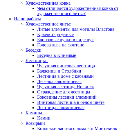
Художественная ковка
Чем отличается художественная ковка от
художественного литья?
Наши работы
Художественное литье
Литые элементы для могилы Властова
Крючки чугунные
Бронзовые ручки в виде рук
Голова льва на фонтане
Беседки
Беседка в Кинешме
Лестницы
Чугунная винтовая лестница
Балясины и Столбики
Лестница в доме с кабанами
Лесенка алюминиевая
Чугунная лестница Ногинск
Ограждение для лестницы
Боковины лесенки алюминий
Винтовая лестница в белом цвете
Лестница алюминиевая
Камины
Камин
Козырьки
Козырьки частного дома в п.Монтевиль