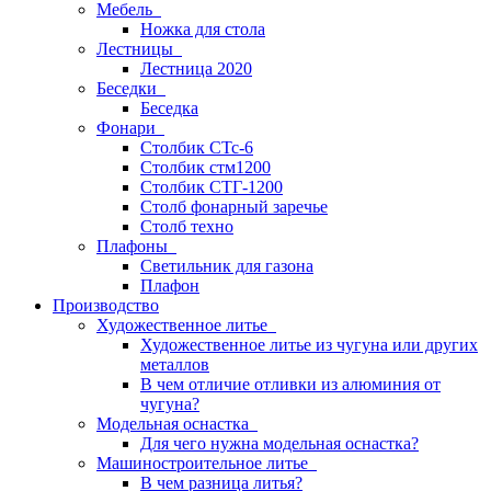
Мебель
Ножка для стола
Лестницы
Лестница 2020
Беседки
Беседка
Фонари
Столбик СТс-6
Столбик стм1200
Столбик СТГ-1200
Столб фонарный заречье
Столб техно
Плафоны
Светильник для газона
Плафон
Производство
Художественное литье
Художественное литье из чугуна или других
металлов
В чем отличие отливки из алюминия от
чугуна?
Модельная оснастка
Для чего нужна модельная оснастка?
Машиностроительное литье
В чем разница литья?