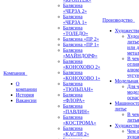
Балясина
«ЧЕРЗА 2»
Балясина
Производство
«ЧЕРЗА 1»
Балясина
Художестве
«ТОЛЕДО»
Худо
Балясина «ПР 2»
литье
Балясина «ПР 1»
или 
Балясина
мета
«МАЙНДОРФ»
В че
Балясина
отлив
«КОНОХОВО 2»
алюм
Балясина
Компания
чугу
«КОНОХОВО 1»
Модельная 
О
Балясина
Для 
компании
«ТЮЛЬПАН»
моде
История
Балясина
оснас
Вакансии
«ФЛОРА»
Машиностр
Балясина
литье
«ПАВЛИН»
В че
Балясина
литья
«КОСТРОМА»
Художестве
Балясина
Чем о
«КАСЛИ 2»
худо