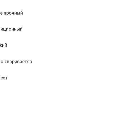
е прочный
диционный
кий
о сваривается
еет