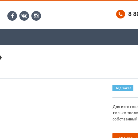
8 8
»
Под заказ
Для изготов
только эколо
собственный