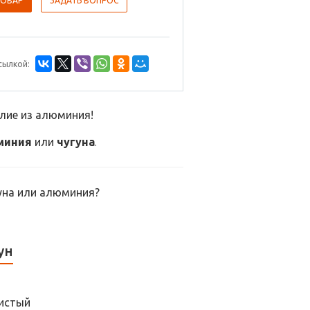
ТОВАР
ЗАДАТЬ ВОПРОС
сылкой:
елие из алюминия!
миния
или
чугуна
.
гуна или алюминия?
ун
истый