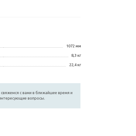
1072 мм
8,3 кг
22,4 кг
 свяжемся с вами в ближайшее время и
 интересующие вопросы.