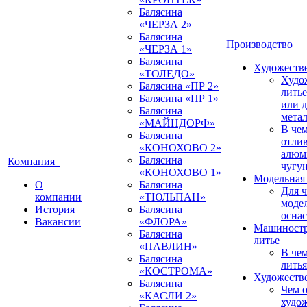
Балясина
«ЧЕРЗА 2»
Балясина
Производство
«ЧЕРЗА 1»
Балясина
Художестве
«ТОЛЕДО»
Худо
Балясина «ПР 2»
литье
Балясина «ПР 1»
или 
Балясина
мета
«МАЙНДОРФ»
В че
Балясина
отлив
«КОНОХОВО 2»
алюм
Балясина
Компания
чугу
«КОНОХОВО 1»
Модельная 
О
Балясина
Для 
компании
«ТЮЛЬПАН»
моде
История
Балясина
оснас
Вакансии
«ФЛОРА»
Машиностр
Балясина
литье
«ПАВЛИН»
В че
Балясина
литья
«КОСТРОМА»
Художестве
Балясина
Чем о
«КАСЛИ 2»
худо