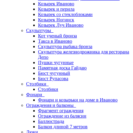
Козырек Иваново
Козырек и перила
Козырек со стеклоблоками
Козырек Ногинск
Козырек Луч Иваново
Скульптуры
Кот ученый бронза
Такса в Иваново
Скульптура рыбака бронза
Скульптура железнодрожника для ресторана
Депо
Пушки чугунные
Памятная доска Гайдаю
Бюст чугунный
Бюст Рупасова
Столбики
Столбики
Фонари
Фонари и козырьки на доме в Иваново
Ограждения и балконы
Фрагмент ограждения
Ограждение из балясин
Баллюстрада
Балкон длиной 7 метров
Люки