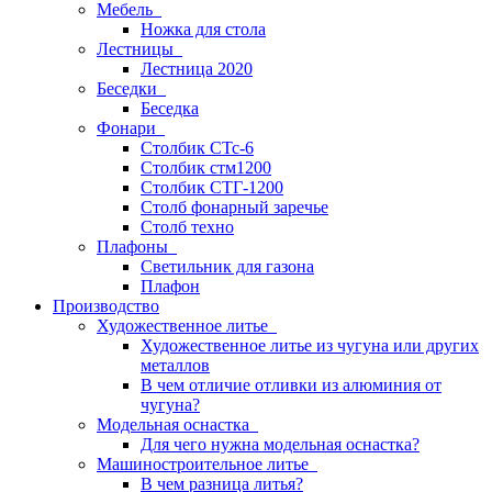
Мебель
Ножка для стола
Лестницы
Лестница 2020
Беседки
Беседка
Фонари
Столбик СТс-6
Столбик стм1200
Столбик СТГ-1200
Столб фонарный заречье
Столб техно
Плафоны
Светильник для газона
Плафон
Производство
Художественное литье
Художественное литье из чугуна или других
металлов
В чем отличие отливки из алюминия от
чугуна?
Модельная оснастка
Для чего нужна модельная оснастка?
Машиностроительное литье
В чем разница литья?