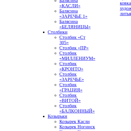
Балясина
ковка
«КАСЛИ»
худо
Балясина
литья
«ЗАРЕЧЬЕ 1»
Балясина
«БЕЛЯНИЦЫ»
Столбики
Столбик «Ст
305»
Столбик «ПР»
Столбик
«МИЛЛЕНИУМ»
Столбик
«КРОНТО»
Столбик
«ЗАРЕЧЬЕ»
Столбик
«ГРАЦИЯ»
Столбик
«ВИТОЙ»
Столбик
«БАЛКОННЫЙ»
Козырьки
Козырек Касли
Козырек Ногинск