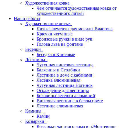
Художественная ковка
Чем отличается художественная ковка от
художественного литья?
Наши работы
Художественное литье
Литые элементы для могилы Властова
Крючки чугунные
Бронзовые ручки в виде рук
Голова льва на фонтане
Беседки
Беседка в Кинешме
Лестницы
Чугунная винтовая лестница
Балясины и Столбики
Лестница в доме с кабанами
Лесенка алюминиевая
Чугунная лестница Ногинск
Ограждение для лестницы
Боковины лесенки алюминий
Винтовая лестница в белом цвете
Лестница алюминиевая
Камины
Камин
Козырьки
Козырьки частного дома в п.Монтевиль