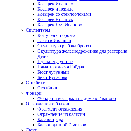
Козырек Иваново
Козырек и перила
Козырек со стеклоблоками
Козырек Ногинск
Козырек Луч Иваново
Скульптуры
Кот ученый бронза
Такса в Иваново
Скульптура рыбака бронза
Скульптура железнодрожника для ресторана
Депо
Пушки чугунные
Памятная доска Гайдаю
Бюст чугунный
Бюст Рупасова
Столбики
Столбики
Фонари
Фонари и козырьки на доме в Иваново
Ограждения и балконы
Фрагмент ограждения
Ограждение из балясин
Баллюстрада
Балкон длиной 7 метров
Люки