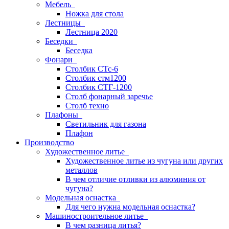
Мебель
Ножка для стола
Лестницы
Лестница 2020
Беседки
Беседка
Фонари
Столбик СТс-6
Столбик стм1200
Столбик СТГ-1200
Столб фонарный заречье
Столб техно
Плафоны
Светильник для газона
Плафон
Производство
Художественное литье
Художественное литье из чугуна или других
металлов
В чем отличие отливки из алюминия от
чугуна?
Модельная оснастка
Для чего нужна модельная оснастка?
Машиностроительное литье
В чем разница литья?