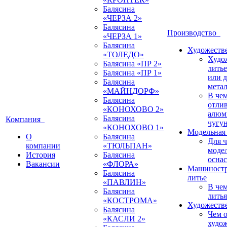
Балясина
«ЧЕРЗА 2»
Балясина
Производство
«ЧЕРЗА 1»
Балясина
Художестве
«ТОЛЕДО»
Худо
Балясина «ПР 2»
литье
Балясина «ПР 1»
или 
Балясина
мета
«МАЙНДОРФ»
В че
Балясина
отлив
«КОНОХОВО 2»
алюм
Балясина
Компания
чугу
«КОНОХОВО 1»
Модельная 
О
Балясина
Для 
компании
«ТЮЛЬПАН»
моде
История
Балясина
оснас
Вакансии
«ФЛОРА»
Машиностр
Балясина
литье
«ПАВЛИН»
В че
Балясина
литья
«КОСТРОМА»
Художестве
Балясина
Чем о
«КАСЛИ 2»
худо