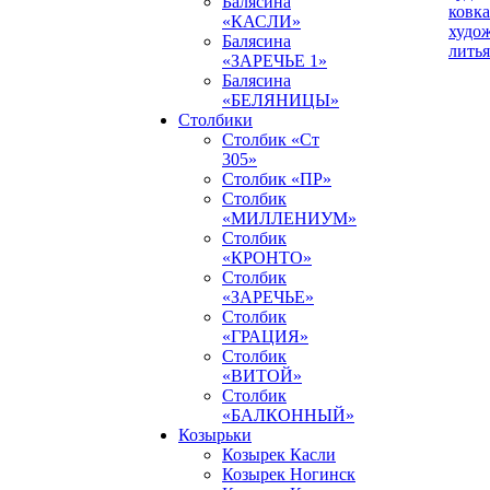
Балясина
ковка
«КАСЛИ»
худо
Балясина
литья
«ЗАРЕЧЬЕ 1»
Балясина
«БЕЛЯНИЦЫ»
Столбики
Столбик «Ст
305»
Столбик «ПР»
Столбик
«МИЛЛЕНИУМ»
Столбик
«КРОНТО»
Столбик
«ЗАРЕЧЬЕ»
Столбик
«ГРАЦИЯ»
Столбик
«ВИТОЙ»
Столбик
«БАЛКОННЫЙ»
Козырьки
Козырек Касли
Козырек Ногинск