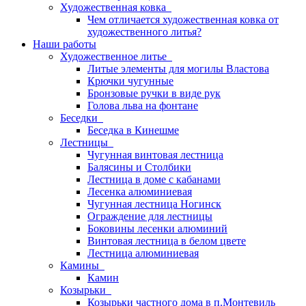
Художественная ковка
Чем отличается художественная ковка от
художественного литья?
Наши работы
Художественное литье
Литые элементы для могилы Властова
Крючки чугунные
Бронзовые ручки в виде рук
Голова льва на фонтане
Беседки
Беседка в Кинешме
Лестницы
Чугунная винтовая лестница
Балясины и Столбики
Лестница в доме с кабанами
Лесенка алюминиевая
Чугунная лестница Ногинск
Ограждение для лестницы
Боковины лесенки алюминий
Винтовая лестница в белом цвете
Лестница алюминиевая
Камины
Камин
Козырьки
Козырьки частного дома в п.Монтевиль