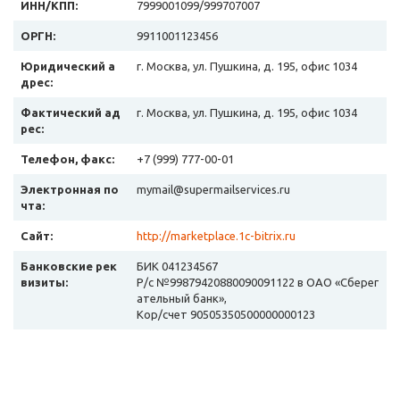
ИНН/КПП:
7999001099/999707007
ОРГН:
9911001123456
Юридический а
г. Москва, ул. Пушкина, д. 195, офис 1034
дрес:
Фактический ад
г. Москва, ул. Пушкина, д. 195, офис 1034
рес:
Телефон, факс:
+7 (999) 777-00-01
Электронная по
mymail@supermailservices.ru
чта:
Сайт:
http://marketplace.1c-bitrix.ru
Банковские рек
БИК 041234567
визиты:
Р/с №99879420880090091122 в ОАО «Сберег
ательный банк»,
Кор/счет 90505350500000000123