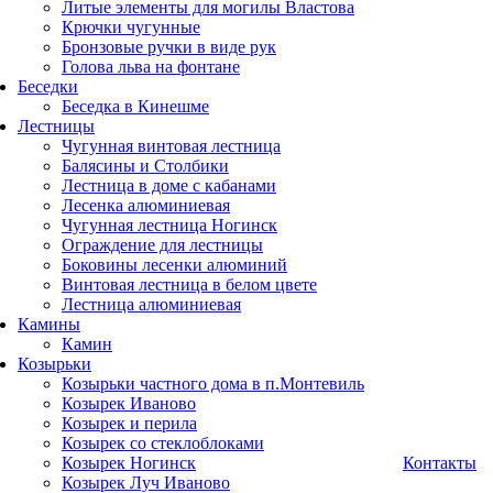
Литые элементы для могилы Властова
Крючки чугунные
Бронзовые ручки в виде рук
Голова льва на фонтане
Беседки
Беседка в Кинешме
Лестницы
Чугунная винтовая лестница
Балясины и Столбики
Лестница в доме с кабанами
Лесенка алюминиевая
Чугунная лестница Ногинск
Ограждение для лестницы
Боковины лесенки алюминий
Винтовая лестница в белом цвете
Лестница алюминиевая
Камины
Камин
Козырьки
Козырьки частного дома в п.Монтевиль
Козырек Иваново
Козырек и перила
Козырек со стеклоблоками
Козырек Ногинск
Контакты
Козырек Луч Иваново