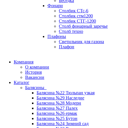
Беседка
Фонари
Столбик СТс-6
Столбик стм1200
Столбик СТГ-1200
Столб фонарный заречье
Столб техно
Плафоны
Светильник для газона
Плафон
Компания
О компании
История
Вакансии
Каталог
Балясины
Балясина №22 Тюльпан узкая
Балясина №29 Наследие
Балясина №28 Модерн
Балясина №27 Палех
Балясина №26 ермак
Балясина №25 Бутон
Балясина №24 Зимний сад