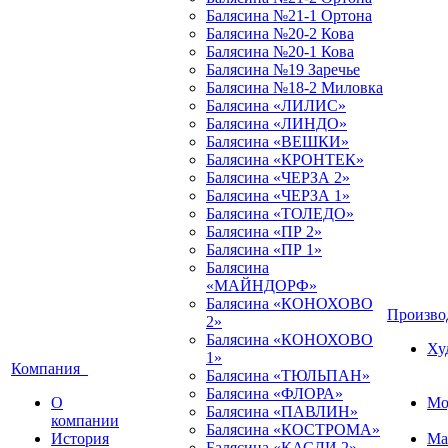
Балясина №21-1 Ортона
Балясина №20-2 Кова
Балясина №20-1 Кова
Балясина №19 Заречье
Балясина №18-2 Миловка
Балясина «ЛИЛИС»
Балясина «ЛИНДО»
Балясина «ВЕШКИ»
Балясина «КРОНТЕК»
Балясина «ЧЕРЗА 2»
Балясина «ЧЕРЗА 1»
Балясина «ТОЛЕДО»
Балясина «ПР 2»
Балясина «ПР 1»
Балясина
«МАЙНДОРФ»
Балясина «КОНОХОВО
Произв
2»
Балясина «КОНОХОВО
Ху
1»
Компания
Балясина «ТЮЛЬПАН»
Балясина «ФЛОРА»
О
Мо
Балясина «ПАВЛИН»
компании
Балясина «КОСТРОМА»
История
Ма
Балясина «КАСЛИ 2»