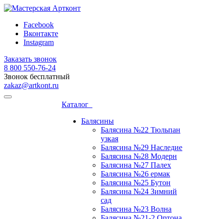
Facebook
Вконтакте
Instagram
Заказать звонок
8 800 ‎550-76-24
Звонок бесплатный
zakaz@artkont.ru
Каталог
Балясины
Балясина №22 Тюльпан
узкая
Балясина №29 Наследие
Балясина №28 Модерн
Балясина №27 Палех
Балясина №26 ермак
Балясина №25 Бутон
Балясина №24 Зимний
сад
Балясина №23 Волна
Балясина №21-2 Ортона