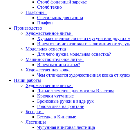
Столб фонарный заречье
Столб техно
Плафоны
Светильник для газона
Плафон
Производство
Художественное литье
Художественное литье из чугуна или других 
В чем отличие отливки из алюминия от чугун
Модельная оснастка
Для чего нужна модельная оснастка?
Машиностроительное литье
В чем разница литья?
Художественная ковка
Чем отличается художественная ковка от худо
Наши работы
Художественное литье
Литые элементы для могилы Властова
Крючки чугунные
Бронзовые ручки в виде рук
Голова льва на фонтане
Беседки
Беседка в Кинешме
Лестницы
Чугунная винтовая лестница