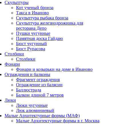
Скульптуры
Кот ученый бронза
Такса в Иваново
Скульптура рыбака бронза
Скульптура железнодрожника для
ресторана Депо
Пушки чугунные
Памятная доска Гайдаю
Бюст чугунный
Бюст Рупасова
Столбики
Столбики
Фонари
Фонари и козырьки на доме в Иваново
Ограждения и балконы
Фрагмент ограждения
Ограждение из балясин
Баллюстрада
Балкон длиной 7 метров
Люки
Люки чугунные
Люк алюминиевый
Малые Архитектурные формы (МАФ)
Малые Архитектурные формы в г. Москва