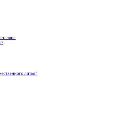
металлов
а?
жественного литья?