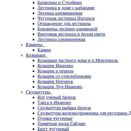
Балясины и Столбики
Лестница в доме с кабанами
Лесенка алюминиевая
Чугунная лестница Ногинск
Ограждение для лестницы
Боковины лесенки алюминий
Винтовая лестница в белом цвете
Лестница алюминиевая
Камины
Камин
Козырьки
Козырьки частного дома в п.Монтевиль
Козырек Иваново
Козырек и перила
Козырек со стеклоблоками
Козырек Ногинск
Козырек Луч Иваново
Скульптуры
Кот ученый бронза
Такса в Иваново
Скульптура рыбака бронза
Скульптура железнодрожника для ресторана 
Пушки чугунные
Памятная доска Гайдаю
Бюст чугунный